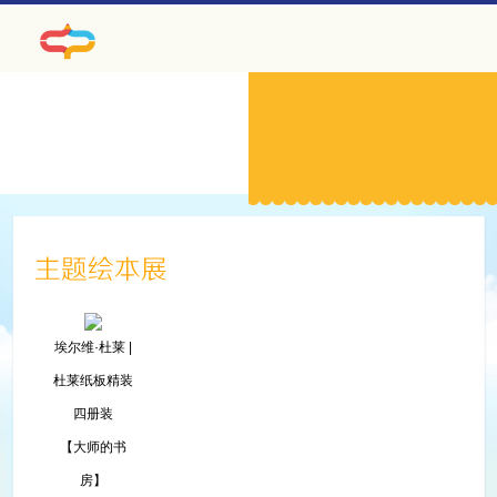
埃尔维·杜莱 |
杜莱纸板精装
四册装
【大师的书
房】